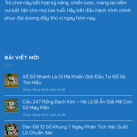
Trò chơi này kết hợp kỹ năng, chiến lược, mang lại niềm
vui bất tận cho mọi lứa tuổi. Hãy bắt đầu hành trình chinh
phục đại dương đầy thú vị ngay hôm nay.
BÀI VIẾT MỚI
Xổ Số Nhanh Là Gì Mà Khiến Giới Đầu Tư Đổ Xô
14
Tìm Hiểu
Th7
ở
Chức năng bình luận bị tắt
Xổ
Số
Cầu 247 Rồng Bạch Kim – Hé Lộ Bí Ẩn Giải Mã Con
13
Nhanh
Số May Mắn
Th7
Là
ở
Chức năng bình luận bị tắt
Gì
Cầu
Mà
247
Dàn Đề 10 Số Khung 7 Ngày Phân Tích Xác Suất
Khiến
12
Rồng
Giới
Lô Chuẩn Xác
Th7
Bạch
Đầu