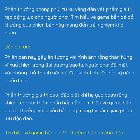
Phần thưởng phong phú, từ xu vàng đến vật phẩm giá trị,
tạo động lực cho người chơi. Tìm hiểu về game bắn cá đổi
thưởng qua phiên bản này mang đến trải nghiệm khó
quên.
Bắn cá rồng
Phiên bản này gây ấn tượng với hình ảnh rồng thần hùng
vĩ xuất hiện trong đại dương bao la. Người chơi đối mặt
với những thử thách săn cá đầy kịch tính, đòi hỏi kỹ năng
chiến lược.
Phần thưởng giá trị cao, đặc biệt khi hạ gục boss rồng,
khiến trò chơi thêm phần hấp dẫn. Tìm hiểu về game bắn
cá đổi thưởng với phiên bản này mang lại cảm giác phiêu
lưu độc đáo.
Tìm hiểu về game bắn cá đổi thưởng bắn cá phát lộc