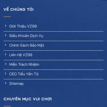
VỀ CHÚNG TÔI
Giới Thiệu VZ99
Điều Khoản Dịch Vụ
Chính Sách Bảo Mật
Liên Hệ VZ99
Miễn Trách Nhiệm
CEO Tiểu Yến Tử
Sitemap
CHUYÊN MỤC VUI CHƠI