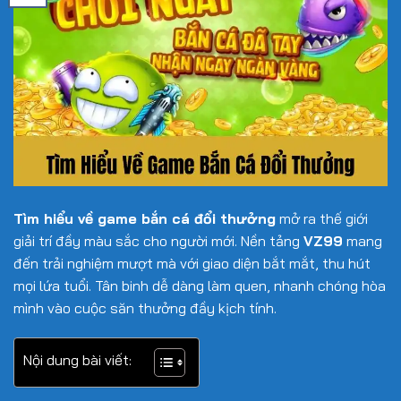
Tìm hiểu về game bắn cá đổi thưởng
mở ra thế giới
giải trí đầy màu sắc cho người mới. Nền tảng
VZ99
mang
đến trải nghiệm mượt mà với giao diện bắt mắt, thu hút
mọi lứa tuổi. Tân binh dễ dàng làm quen, nhanh chóng hòa
mình vào cuộc săn thưởng đầy kịch tính.
Nội dung bài viết: