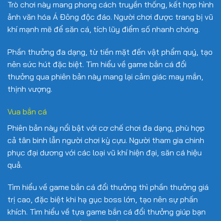
Trò chơi này mang phong cách truyền thống, kết hợp hình
ảnh văn hóa Á Đông độc đáo. Người chơi được trang bị vũ
khí mạnh mẽ để săn cá, tích lũy điểm số nhanh chóng.
Phần thưởng đa dạng, từ tiền mặt đến vật phẩm quý, tạo
nên sức hút đặc biệt. Tìm hiểu về game bắn cá đổi
thưởng qua phiên bản này mang lại cảm giác may mắn,
thịnh vượng.
Vua bắn cá
Phiên bản này nổi bật với cơ chế chơi đa dạng, phù hợp
cả tân binh lẫn người chơi kỳ cựu. Người tham gia chinh
phục đại dương với các loại vũ khí hiện đại, săn cá hiệu
quả.
Tìm hiểu về game bắn cá đổi thưởng thì phần thưởng giá
trị cao, đặc biệt khi hạ gục boss lớn, tạo nên sự phấn
khích. Tìm hiểu về tựa game bắn cá đổi thưởng giúp bạn