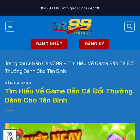
Skip
☎️VZ99 Hỗ Trợ Người Chơi 24/7☎️
to
content
ĐĂNG NHẬP
ĐĂNG KÝ
Trang chủ
»
Bắn Cá VZ99
»
Tìm Hiểu Về Game Bắn Cá Đổi
Thưởng Dành Cho Tân Binh
BẮN CÁ VZ99
Tìm Hiểu Về Game Bắn Cá Đổi Thưởng
Dành Cho Tân Binh
18
Th6