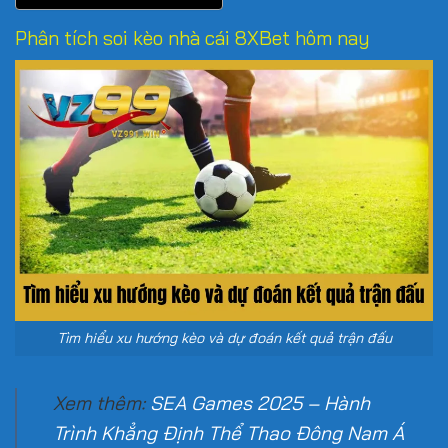
Phân tích soi kèo nhà cái 8XBet hôm nay
Tìm hiểu xu hướng kèo và dự đoán kết quả trận đấu
Xem thêm:
SEA Games 2025 – Hành
Trình Khẳng Định Thể Thao Đông Nam Á