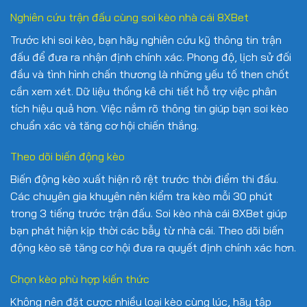
Nghiên cứu trận đấu cùng soi kèo nhà cái 8XBet
Trước khi soi kèo, bạn hãy nghiên cứu kỹ thông tin trận
đấu để đưa ra nhận định chính xác. Phong độ, lịch sử đối
đầu và tình hình chấn thương là những yếu tố then chốt
cần xem xét. Dữ liệu thống kê chi tiết hỗ trợ việc phân
tích hiệu quả hơn. Việc nắm rõ thông tin giúp bạn soi kèo
chuẩn xác và tăng cơ hội chiến thắng.
Theo dõi biến động kèo
Biến động kèo xuất hiện rõ rệt trước thời điểm thi đấu.
Các chuyên gia khuyên nên kiểm tra kèo mỗi 30 phút
trong 3 tiếng trước trận đấu. Soi kèo nhà cái 8XBet giúp
bạn phát hiện kịp thời các bẫy từ nhà cái. Theo dõi biến
động kèo sẽ tăng cơ hội đưa ra quyết định chính xác hơn.
Chọn kèo phù hợp kiến thức
Không nên đặt cược nhiều loại kèo cùng lúc, hãy tập