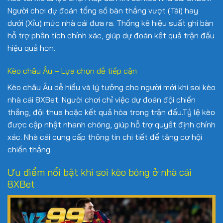
Người chơi dự đoán tổng số bàn thắng vượt (Tài) hay
dưới (Xỉu) mức nhà cái đưa ra. Thống kê hiệu suất ghi bàn
hỗ trợ phân tích chính xác, giúp dự đoán kết quả trận đấu
hiệu quả hơn.
Kèo châu Âu – Lựa chọn dễ tiếp cận
Kèo châu Âu dễ hiểu và lý tưởng cho người mới khi soi kèo
nhà cái 8XBet. Người chơi chỉ việc dự đoán đội chiến
thắng, đội thua hoặc kết quả hòa trong trận đấu.Tỷ lệ kèo
được cập nhật nhanh chóng, giúp hỗ trợ quyết định chính
xác. Nhà cái cung cấp thông tin chi tiết để tăng cơ hội
chiến thắng.
Ưu điểm nổi bật khi soi kèo bóng ở nhà cái
8XBet