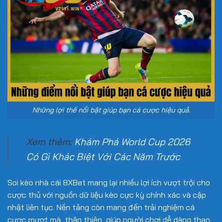
Những lợi thế nổi bật giúp bạn cá cược hiệu quả.
Xem thêm:
Khám Phá World Cup 2026
Có Gì Khác Biệt Với Các Năm Trước
Soi kèo nhà cái 8XBet mang lại nhiều lợi ích vượt trội cho
cược thủ với nguồn dữ liệu kèo cực kỳ chính xác và cập
nhật liên tục. Nền tảng còn mang đến trải nghiệm cá
cược mượt mà, thân thiện, giúp người chơi dễ dàng thao