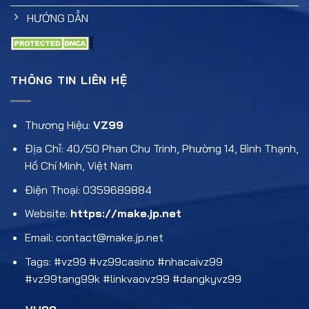
HƯỚNG DẪN
THÔNG TIN LIÊN HỆ
Thương Hiệu:
VZ99
Địa Chỉ: 40/50 Phan Chu Trinh, Phường 14, Bình Thạnh,
Hồ Chí Minh, Việt Nam
Điện Thoại: 0359689884
Website:
https://make.jp.net
Email: contact@make.jp.net
Tags: #vz99 #vz99casino #nhacaivz99
#vz99tang99k #linkvaovz99 #dangkyvz99