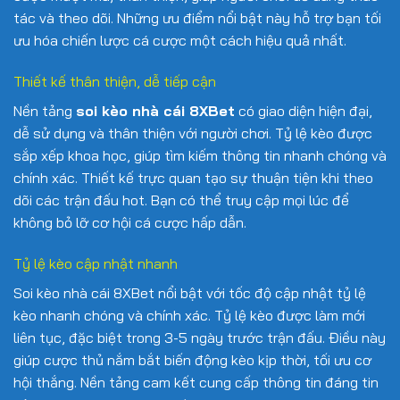
tác và theo dõi. Những ưu điểm nổi bật này hỗ trợ bạn tối
ưu hóa chiến lược cá cược một cách hiệu quả nhất.
Thiết kế thân thiện, dễ tiếp cận
Nền tảng
soi kèo nhà cái 8XBet
có giao diện hiện đại,
dễ sử dụng và thân thiện với người chơi. Tỷ lệ kèo được
sắp xếp khoa học, giúp tìm kiếm thông tin nhanh chóng và
chính xác. Thiết kế trực quan tạo sự thuận tiện khi theo
dõi các trận đấu hot. Bạn có thể truy cập mọi lúc để
không bỏ lỡ cơ hội cá cược hấp dẫn.
Tỷ lệ kèo cập nhật nhanh
Soi kèo nhà cái 8XBet nổi bật với tốc độ cập nhật tỷ lệ
kèo nhanh chóng và chính xác. Tỷ lệ kèo được làm mới
liên tục, đặc biệt trong 3-5 ngày trước trận đấu. Điều này
giúp cược thủ nắm bắt biến động kèo kịp thời, tối ưu cơ
hội thắng. Nền tảng cam kết cung cấp thông tin đáng tin