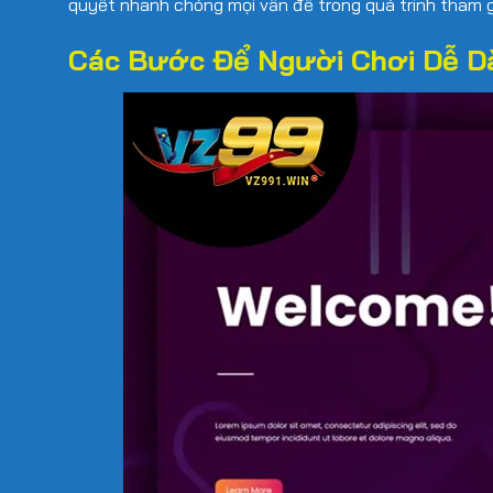
quyết nhanh chóng mọi vấn đề trong quá trình tham g
Các Bước Để Người Chơi Dễ D