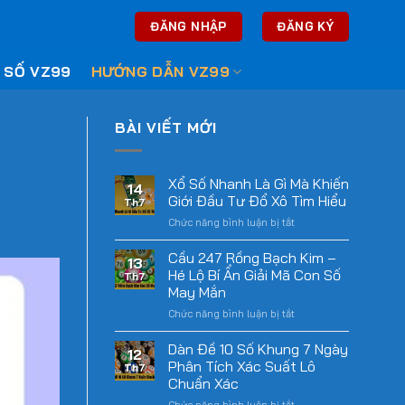
ĐĂNG NHẬP
ĐĂNG KÝ
 SỐ VZ99
HƯỚNG DẪN VZ99
BÀI VIẾT MỚI
Xổ Số Nhanh Là Gì Mà Khiến
14
Giới Đầu Tư Đổ Xô Tìm Hiểu
Th7
ở
Chức năng bình luận bị tắt
Xổ
Số
Cầu 247 Rồng Bạch Kim –
13
Nhanh
Hé Lộ Bí Ẩn Giải Mã Con Số
Th7
Là
May Mắn
Gì
ở
Chức năng bình luận bị tắt
Mà
Cầu
Khiến
247
Giới
Dàn Đề 10 Số Khung 7 Ngày
12
Rồng
Đầu
Phân Tích Xác Suất Lô
Th7
Bạch
Tư
Chuẩn Xác
Kim
Đổ
ở
Chức năng bình luận bị tắt
–