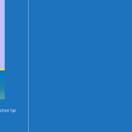
chơi tại