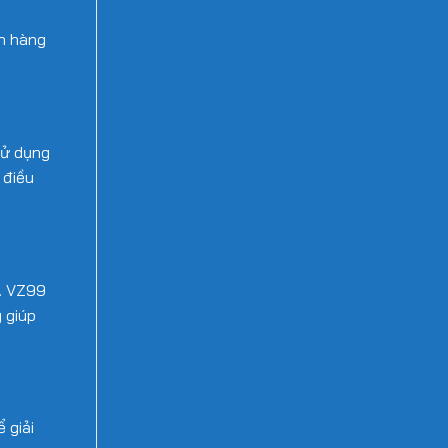
ọn hàng
sử dụng
 điều
m. VZ99
 giúp
 giải