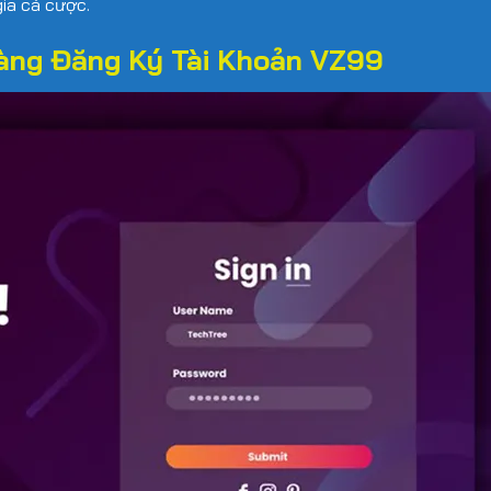
ia cá cược.
àng Đăng Ký Tài Khoản VZ99