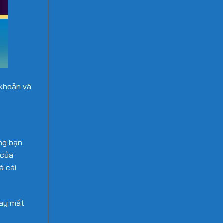
 khoản và
ng bạn
 của
à cái
hay mất