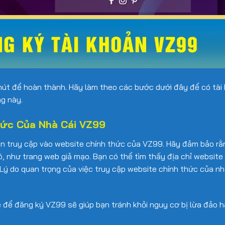
phút để hoàn thành. Hãy làm theo các bước dưới đây để có tài
ng này.
hức Của Nhà Cái VZ99
cần truy cập vào website chính thức của VZ99. Hãy đảm bảo rằ
, như trang web giả mạo. Bạn có thể tìm thấy địa chỉ website
Lý do quan trọng của việc truy cập website chính thức của nh
e để đăng ký VZ99 sẽ giúp bạn tránh khỏi nguy cơ bị lừa đảo 