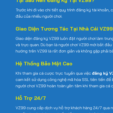
Tại Sao Nên Đăng Ký Tại VZ99?
Trước khi đi vào chi tiết quy trình đăng ký tài khoản
đầu của nhiều người chơi.
Giao Diện Tương Tác Tại Nhà Cái VZ99
Giao diện đăng ký VZ99 luôn đặt người chơi làm trung
và trực quan. Dù bạn là người chơi VZ99 mới bắt đầu 
hướng trên VZ99 là rất đơn giản và không gặp phải b
Hệ Thống Bảo Mật Cao
Khi tham gia cá cược trực tuyến qua việc
đăng ký 
cam kết sử dụng công nghệ mã hóa SSL tiên tiến để b
người chơi VZ99 hoàn toàn yên tâm khi tham gia cá 
Hỗ Trợ 24/7
VZ99 cung cấp dịch vụ hỗ trợ khách hàng 24/7 qua nhi