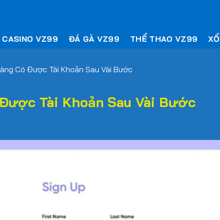
CASINO VZ99
ĐÁ GÀ VZ99
THỂ THAO VZ99
XỔ
àng Có Được Tài Khoản Sau Vài Bước
Được Tài Khoản Sau Vài Bước