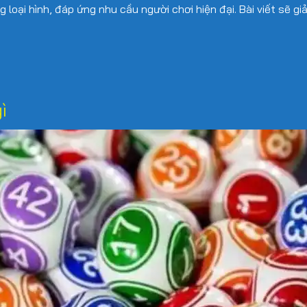
g loại hình, đáp ứng nhu cầu người chơi hiện đại. Bài viết sẽ giả
ì