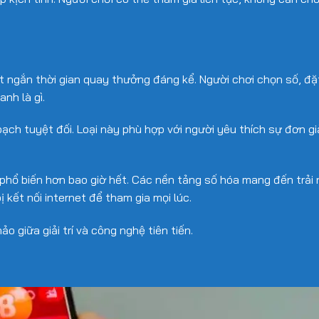
t ngắn thời gian quay thưởng đáng kể. Người chơi chọn số, đặ
anh là gì.
ạch tuyệt đối. Loại này phù hợp với người yêu thích sự đơn g
 phổ biến hơn bao giờ hết. Các nền tảng số hóa mang đến trải
ị kết nối internet để tham gia mọi lúc.
o giữa giải trí và công nghệ tiên tiến.