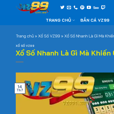
Skip
to
content
TRANG CHỦ
BẮN CÁ VZ99
Trang chủ
»
Xổ Số VZ99
»
Xổ Số Nhanh Là Gì Mà Khiế
XỔ SỐ VZ99
Xổ Số Nhanh Là Gì Mà Khiến 
14
Th7