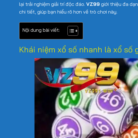
lại trải nghiệm giải trí độc đáo.
VZ99
giới thiệu đa dạn
chi tiết, giúp bạn hiểu rõ hơn về trò chơi này.
Nội dung bài viết:
Khái niệm xổ số nhanh là xổ số g