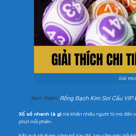
Giải thíc
Xem thêm:
Rồng Bạch Kim Soi Cầu VIP 
Xổ số nhanh là gì
mà khiến nhiều người tò mò đến v
phút mỗi phiên.
Kết quả sẽ được công bố tức thì, tạo cảm giác hồi hộp