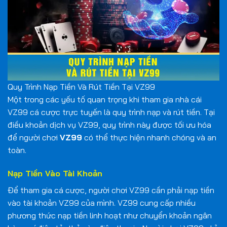
Quy Trình Nạp Tiền Và Rút Tiền Tại VZ99
Một trong các yếu tố quan trọng khi tham gia nhà cái
VZ99 cá cược trực tuyến là quy trình nạp và rút tiền. Tại
điều khoản dịch vụ VZ99, quy trình này được tối ưu hóa
để người chơi
VZ99
có thể thực hiện nhanh chóng và an
toàn.
Nạp Tiền Vào Tài Khoản
Để tham gia cá cược, người chơi VZ99 cần phải nạp tiền
vào tài khoản VZ99 của mình. VZ99 cung cấp nhiều
phương thức nạp tiền linh hoạt như chuyển khoản ngân