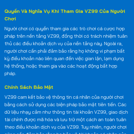
Quyền Và Nghĩa Vụ Khi Tham Gia VZ99 Của Người
Chơi
Người chơi có quyền tham gia các trò chơi cá cược hợp
pháp trên nền tảng VZ99, đồng thời có trách nhiệm tuân
thủ các điều khoản dịch vụ của nền tảng này. Ngoài ra,
người chơi cần phải đảm bảo rằng họ không vi phạm bất
kỳ điều khoản nào liên quan đến việc gian lận, lạm dụng
hệ thống, hoặc tham gia vào các hoạt động bất hợp
pháp.
Chính Sách Bảo Mật
VZ99 cam kết bảo vệ thông tin cá nhân của người chơi
bằng cách sử dụng các biện pháp bảo mật tiên tiến. Các
dữ liệu nhạy cảm như thông tin tài khoản VZ99, giao dịch
tài chính được mã hóa và lưu trữ một cách an toàn tuân
theo điều khoản dịch vụ của VZ99. Tuy nhiên, người chơi