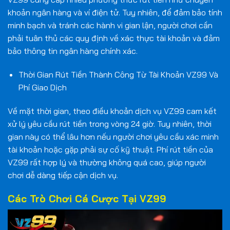
khoản ngân hàng và ví điện tử. Tuy nhiên, để đảm bảo tính
minh bạch và tránh các hành vi gian lận, người chơi cần
phải tuân thủ các quy định về xác thực tài khoản và đảm
bảo thông tin ngân hàng chính xác.
Thời Gian Rút Tiền Thành Công Từ Tài Khoản VZ99 Và
Phí Giao Dịch
Về mặt thời gian, theo điều khoản dịch vụ VZ99 cam kết
xử lý yêu cầu rút tiền trong vòng 24 giờ. Tuy nhiên, thời
gian này có thể lâu hơn nếu người chơi yêu cầu xác minh
tài khoản hoặc gặp phải sự cố kỹ thuật. Phí rút tiền của
VZ99 rất hợp lý và thường không quá cao, giúp người
chơi dễ dàng tiếp cận dịch vụ.
Các Trò Chơi Cá Cược Tại VZ99