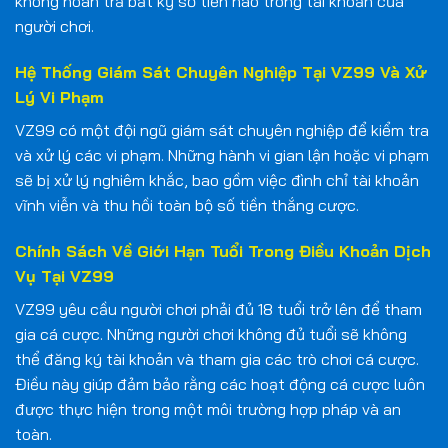
không hoàn trả bất kỳ số tiền nào trong tài khoản của
người chơi.
Hệ Thống Giám Sát Chuyên Nghiệp Tại VZ99 Và Xử
Lý Vi Phạm
VZ99 có một đội ngũ giám sát chuyên nghiệp để kiểm tra
và xử lý các vi phạm. Những hành vi gian lận hoặc vi phạm
sẽ bị xử lý nghiêm khắc, bao gồm việc đình chỉ tài khoản
vĩnh viễn và thu hồi toàn bộ số tiền thắng cược.
Chính Sách Về Giới Hạn Tuổi Trong Điều Khoản Dịch
Vụ Tại VZ99
VZ99 yêu cầu người chơi phải đủ 18 tuổi trở lên để tham
gia cá cược. Những người chơi không đủ tuổi sẽ không
thể đăng ký tài khoản và tham gia các trò chơi cá cược.
Điều này giúp đảm bảo rằng các hoạt động cá cược luôn
được thực hiện trong một môi trường hợp pháp và an
toàn.