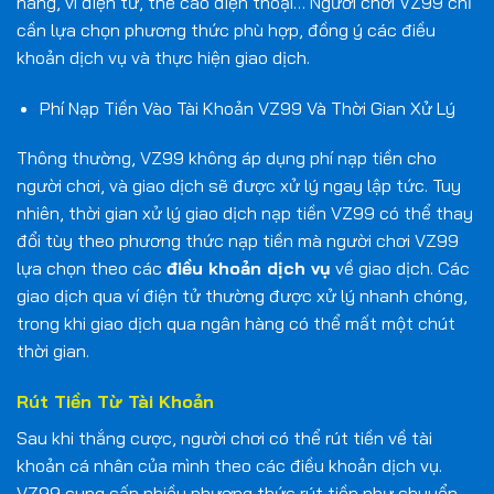
hàng, ví điện tử, thẻ cào điện thoại… Người chơi VZ99 chỉ
cần lựa chọn phương thức phù hợp, đồng ý các điều
khoản dịch vụ và thực hiện giao dịch.
Phí Nạp Tiền Vào Tài Khoản VZ99 Và Thời Gian Xử Lý
Thông thường, VZ99 không áp dụng phí nạp tiền cho
người chơi, và giao dịch sẽ được xử lý ngay lập tức. Tuy
nhiên, thời gian xử lý giao dịch nạp tiền VZ99 có thể thay
đổi tùy theo phương thức nạp tiền mà người chơi VZ99
lựa chọn theo các
điều khoản dịch vụ
về giao dịch. Các
giao dịch qua ví điện tử thường được xử lý nhanh chóng,
trong khi giao dịch qua ngân hàng có thể mất một chút
thời gian.
Rút Tiền Từ Tài Khoản
Sau khi thắng cược, người chơi có thể rút tiền về tài
khoản cá nhân của mình theo các điều khoản dịch vụ.
VZ99 cung cấp nhiều phương thức rút tiền như chuyển