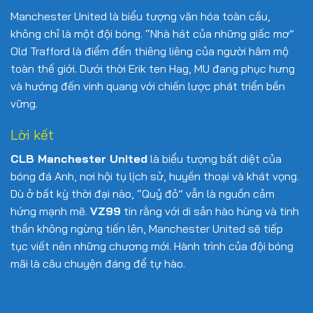
Manchester United là biểu tượng văn hóa toàn cầu,
không chỉ là một đội bóng. “Nhà hát của những giấc mơ”
Old Trafford là điểm đến thiêng liêng của người hâm mộ
toàn thế giới. Dưới thời Erik ten Hag, MU đang phục hưng
và hướng đến vinh quang với chiến lược phát triển bền
vững.
Lời kết
CLB Manchester United
là biểu tượng bất diệt của
bóng đá Anh, nơi hội tụ lịch sử, huyền thoại và khát vọng.
Dù ở bất kỳ thời đại nào, “Quỷ đỏ” vẫn là nguồn cảm
hứng mạnh mẽ.
VZ99
tin rằng với di sản hào hùng và tinh
thần không ngừng tiến lên, Manchester United sẽ tiếp
tục viết nên những chương mới. Hành trình của đội bóng
mãi là câu chuyện đáng để tự hào.