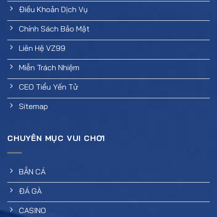
Điều Khoản Dịch Vụ
Chính Sách Bảo Mật
Liên Hệ VZ99
Miễn Trách Nhiệm
CEO Tiểu Yến Tử
Sitemap
CHUYÊN MỤC VUI CHƠI
BẮN CÁ
ĐÁ GÀ
CASINO