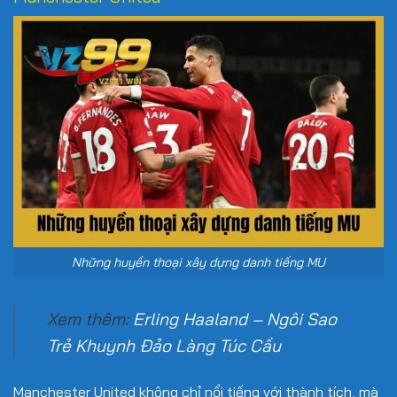
Những huyền thoại xây dựng danh tiếng MU
Xem thêm:
Erling Haaland – Ngôi Sao
Trẻ Khuynh Đảo Làng Túc Cầu
Manchester United không chỉ nổi tiếng với thành tích, mà