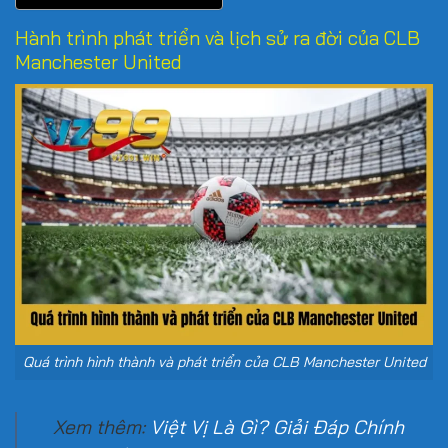
Hành trình phát triển và lịch sử ra đời của CLB
Manchester United
Quá trình hình thành và phát triển của CLB Manchester United
Xem thêm:
Việt Vị Là Gì? Giải Đáp Chính