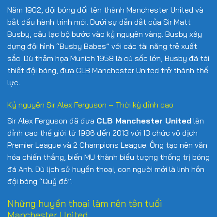
Năm 1902, đội bóng đổi tên thành Manchester United và
bắt đầu hành trình mới. Dưới sự dẫn dắt của Sir Matt
Busby, câu lạc bộ bước vào kỷ nguyên vàng. Busby xây
dựng đội hình “Busby Babes” với các tài năng trẻ xuất
sắc. Dù thảm họa Munich 1958 là cú sốc lớn, Busby đã tái
thiết đội bóng, đưa CLB Manchester United trở thành thế
lực.
Kỷ nguyên Sir Alex Ferguson – Thời kỳ đỉnh cao
Sir Alex Ferguson đã đưa
CLB Manchester United
lên
đỉnh cao thế giới từ 1986 đến 2013 với 13 chức vô địch
Premier League và 2 Champions League. Ông tạo nên văn
hóa chiến thắng, biến MU thành biểu tượng thống trị bóng
đá Anh. Dù lịch sử huyền thoại, con người mới là linh hồn
đội bóng “Quỷ đỏ”.
Những huyền thoại làm nên tên tuổi
Manchester United