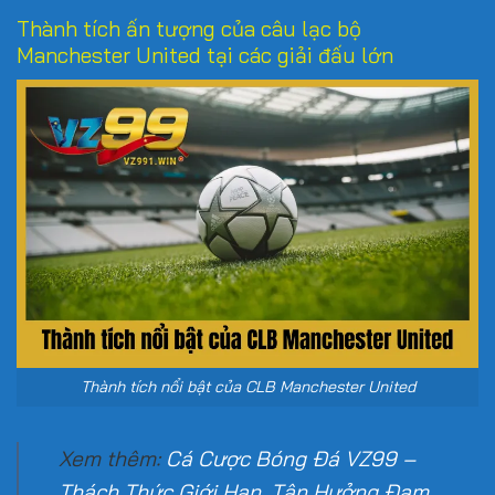
Thành tích ấn tượng của câu lạc bộ
Manchester United tại các giải đấu lớn
Thành tích nổi bật của CLB Manchester United
Xem thêm:
Cá Cược Bóng Đá VZ99 –
Thách Thức Giới Hạn, Tận Hưởng Đam