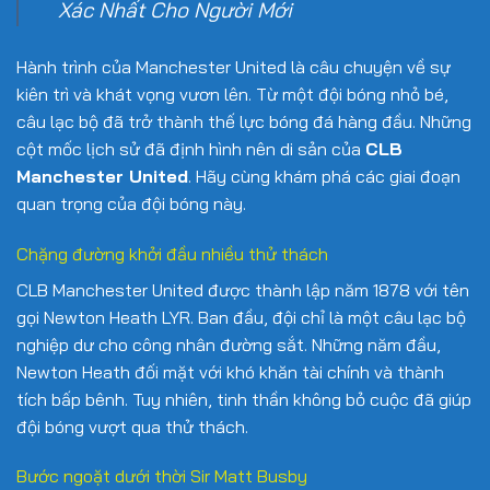
Xác Nhất Cho Người Mới
Hành trình của Manchester United là câu chuyện về sự
kiên trì và khát vọng vươn lên. Từ một đội bóng nhỏ bé,
câu lạc bộ đã trở thành thế lực bóng đá hàng đầu. Những
cột mốc lịch sử đã định hình nên di sản của
CLB
Manchester United
. Hãy cùng khám phá các giai đoạn
quan trọng của đội bóng này.
Chặng đường khởi đầu nhiều thử thách
CLB Manchester United được thành lập năm 1878 với tên
gọi Newton Heath LYR. Ban đầu, đội chỉ là một câu lạc bộ
nghiệp dư cho công nhân đường sắt. Những năm đầu,
Newton Heath đối mặt với khó khăn tài chính và thành
tích bấp bênh. Tuy nhiên, tinh thần không bỏ cuộc đã giúp
đội bóng vượt qua thử thách.
Bước ngoặt dưới thời Sir Matt Busby